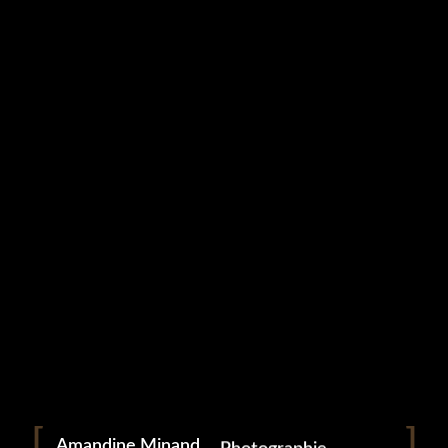
Studio Grampa
Entreprise (2)
9 mai 2023
Portrait
Portraitiste de France
Amandine Minand