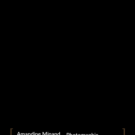
Studio Grampa
Entreprise (1)
9 mai 2023
Portrait
Portraitiste de France
Amandine Minand