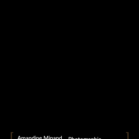
Studio Grampa
COUPLES (13)
5 mai 2023
Portrait
Portraitiste de France
Amandine Minand