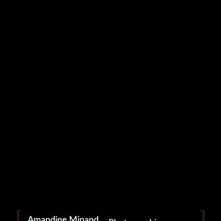
Studio Grampa
Étiquette :
frère
JefDc
5 septembre 2017
Portrait
Portraitiste de France
Amandine Minand