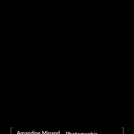
Studio Grampa
SEXY (9)
9 mai 2023
Portrait
Portraitiste de France
Amandine Minand