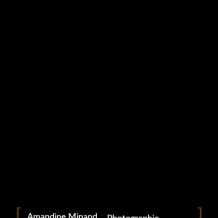
Studio Grampa
SEXY (42)
9 mai 2023
Portrait
Portraitiste de France
Amandine Minand