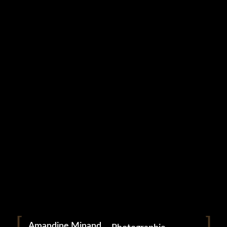
Studio Grampa
PORTRAITS
PROFESSIONNELS
(7)
9 mai 2023
Portrait
Portraitiste de France
Amandine Minand