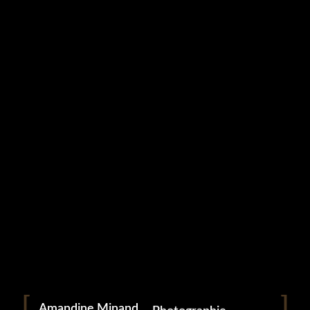
Studio Grampa
GROSSESSE (38)
9 mai 2023
Portrait
Portraitiste de France
Amandine Minand