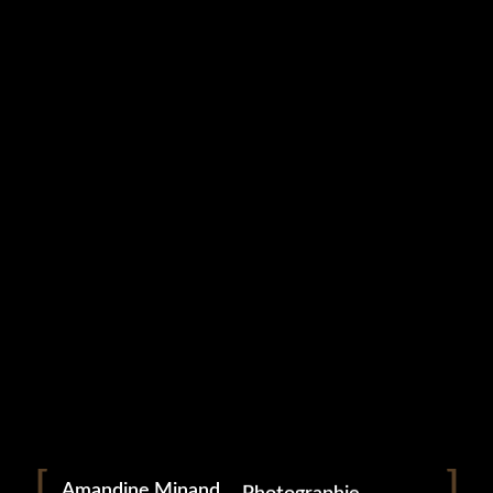
Studio Grampa
GROSSESSE (20)
9 mai 2023
Portrait
Portraitiste de France
Amandine Minand
Photographie