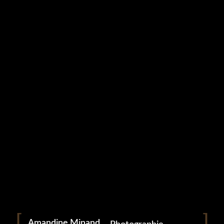
Studio Grampa
COUPLES (8)
5 mai 2023
Portrait
Portraitiste de France
Amandine Minand