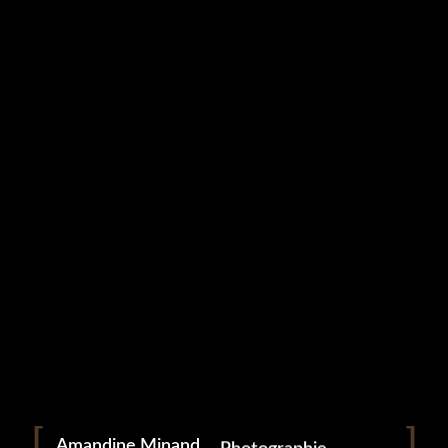
Studio Grampa
COUPLES (2)
5 mai 2023
Portrait
Portraitiste de France
Amandine Minand