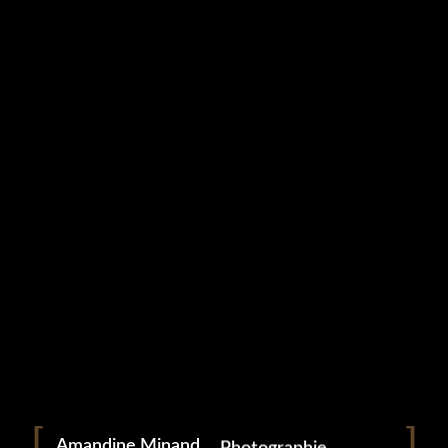
Studio Grampa
bebe19
5 mai 2023
Portrait
Portraitiste de France
Amandine Minand
Photographie