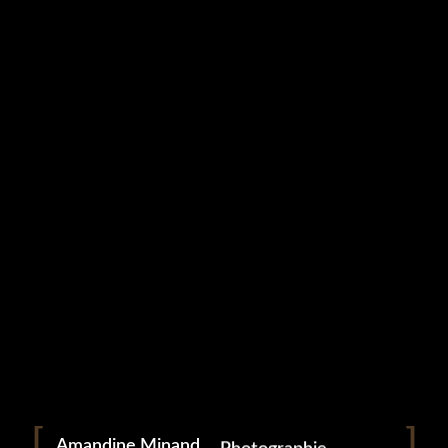
Studio Grampa
ANIMAUX (27)
5 mai 2023
Portrait
Portraitiste de France
Amandine Minand