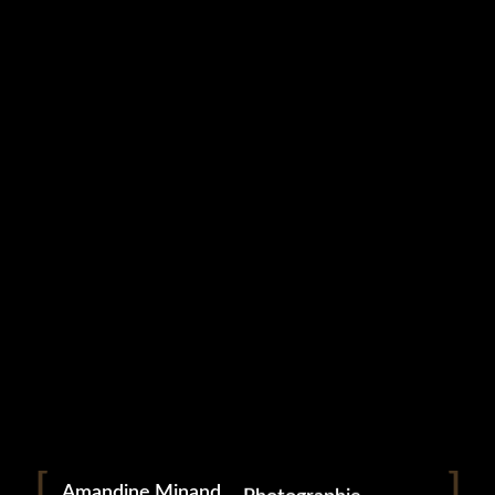
Studio Grampa
ANIMAUX (20)
5 mai 2023
Portrait
Portraitiste de France
Amandine Minand