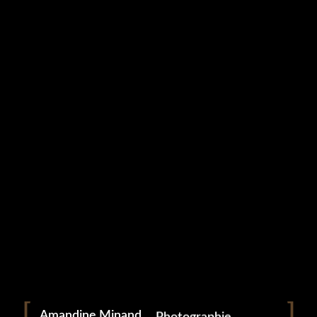
Studio Grampa
Catégorie :
Studio
Amandine Minand
2 mars 2022
Portrait
Portraitiste de France
Amandine Minand
Photographie