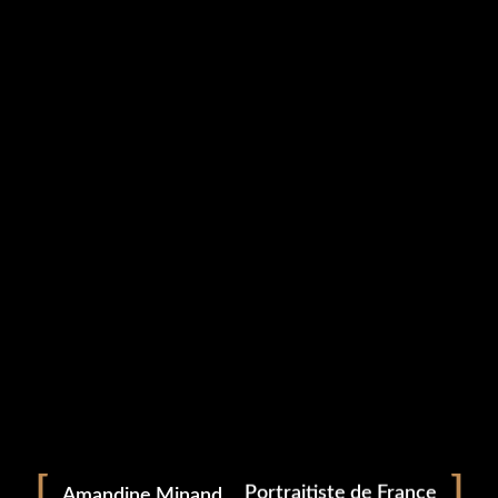
Studio Grampa
Cart
Votre panier est actuellement vide.
RETURN TO SHOP
Portrait
facebook
instagram
Portraitiste de France
Amandine Minand