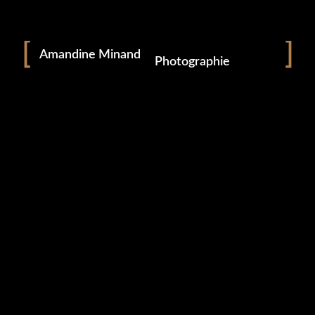
Portrait
Portraitiste de France
Amandine Minand
Photographie