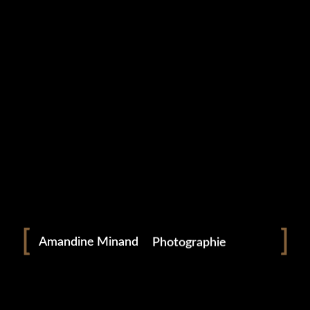
🙂
Portrait
Portraitiste de France
Amandine Minand
Photographie